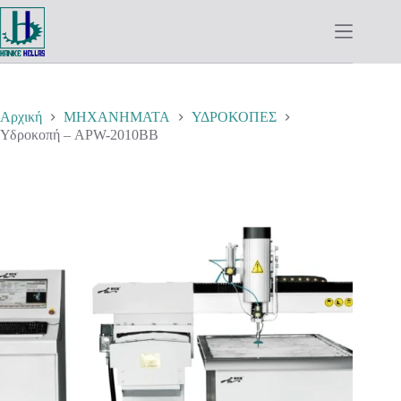
Μετάβαση
στο
περιεχόμενο
Αρχική
ΜΗΧΑΝΗΜΑΤΑ
ΥΔΡΟΚΟΠΕΣ
Υδροκοπή – APW-2010BB