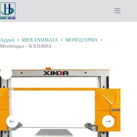
Μετάβαση
στο
περιεχόμενο
Αρχική
ΜΗΧΑΝΗΜΑΤΑ
ΜΟΝΟΣΥΡΜΑ
Μονόσυρμο – KXJ1800A