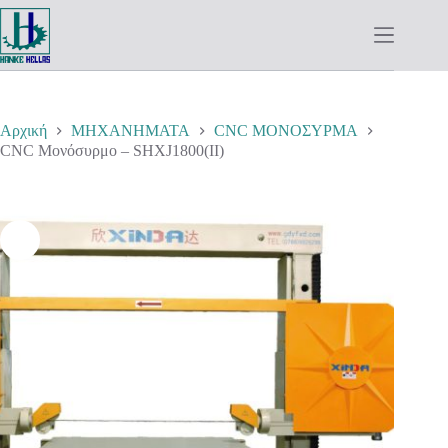
Μετάβαση
στο
περιεχόμενο
Αρχική
ΜΗΧΑΝΗΜΑΤΑ
CNC ΜΟΝΟΣΥΡΜΑ
CNC Μονόσυρμο – SHXJ1800(II)